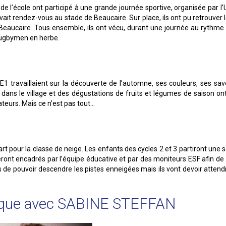
 l’école ont participé à une grande journée sportive, organisée par l
ait rendez-vous au stade de Beaucaire. Sur place, ils ont pu retrouver 
 Beaucaire. Tous ensemble, ils ont vécu, durant une journée au rythme
 rugbymen en herbe.
1 travaillaient sur la découverte de l’automne, ses couleurs, ses sav
ans le village et des dégustations de fruits et légumes de saison ont
teurs. Mais ce n’est pas tout…
rt pour la classe de neige. Les enfants des cycles 2 et 3 partiront une
seront encadrés par l’équipe éducative et par des moniteurs ESF afin de
ts de pouvoir descendre les pistes enneigées mais ils vont devoir atten
rique avec SABINE STEFFAN