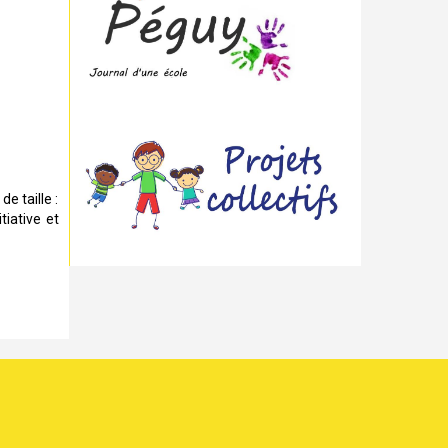
e taille :
tiative et