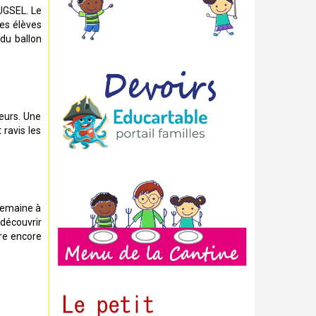
’UGSEL. Le
les élèves
 du ballon
eurs. Une
 ravis les
 semaine à
 découvrir
dre encore