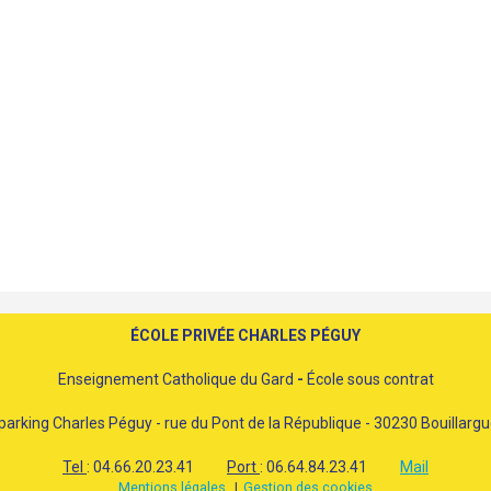
ÉCOLE PRIVÉE CHARLES PÉGUY
Enseignement Catholique du Gard
-
École sous contrat
parking Charles Péguy - rue du Pont de la République - 30230 Bouillarg
Tel
: 04.66.20.23.41
Port
: 06.64.84.23.41
Mail
Mentions légales
Gestion des cookies