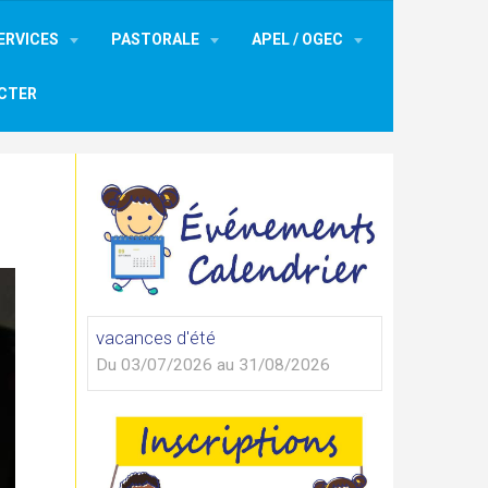
ERVICES
PASTORALE
APEL / OGEC
CTER
vacances d'été
Du 03/07/2026
au 31/08/2026