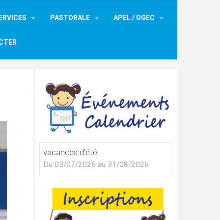
ERVICES
PASTORALE
APEL / OGEC
CTER
vacances d'été
Du 03/07/2026
au 31/08/2026