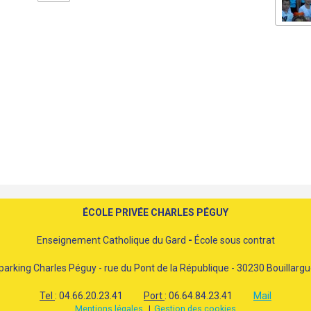
ÉCOLE PRIVÉE CHARLES PÉGUY
Enseignement Catholique du Gard
-
École sous contrat
parking Charles Péguy - rue du Pont de la République - 30230 Bouillarg
Tel
: 04.66.20.23.41
Port
: 06.64.84.23.41
Mail
Mentions légales
Gestion des cookies