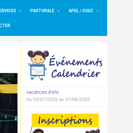
ERVICES
PASTORALE
APEL / OGEC
CTER
vacances d'été
Du 03/07/2026
au 31/08/2026