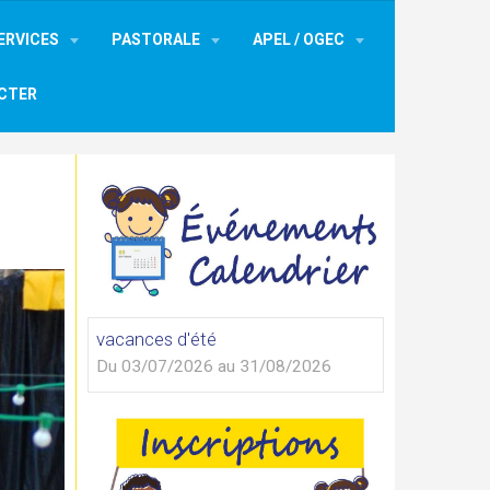
ERVICES
PASTORALE
APEL / OGEC
CTER
vacances d'été
Du 03/07/2026
au 31/08/2026