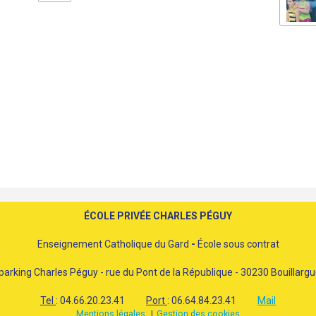
ÉCOLE PRIVÉE CHARLES PÉGUY
Enseignement Catholique du Gard
-
École sous contrat
parking Charles Péguy - rue du Pont de la République - 30230 Bouillarg
Tel
: 04.66.20.23.41
Port
: 06.64.84.23.41
Mail
Mentions légales
Gestion des cookies