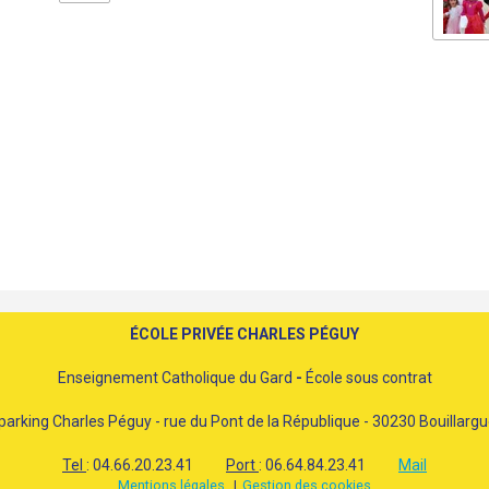
ÉCOLE PRIVÉE CHARLES PÉGUY
Enseignement Catholique du Gard
-
École sous contrat
parking Charles Péguy - rue du Pont de la République - 30230 Bouillarg
Tel
: 04.66.20.23.41
Port
: 06.64.84.23.41
Mail
Mentions légales
Gestion des cookies