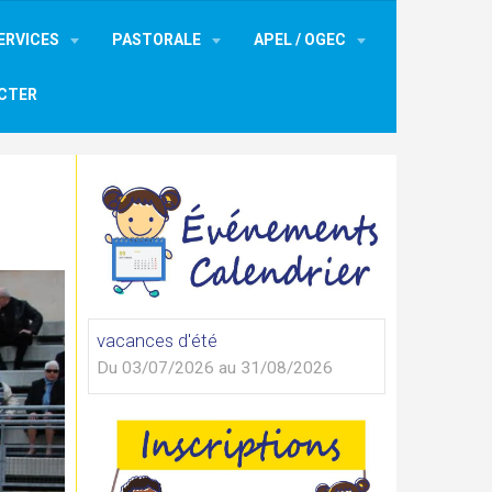
ERVICES
PASTORALE
APEL / OGEC
CTER
vacances d'été
Du 03/07/2026
au 31/08/2026