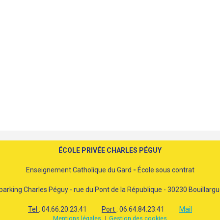
ÉCOLE PRIVÉE CHARLES PÉGUY
Enseignement Catholique du Gard
-
École sous contrat
parking Charles Péguy - rue du Pont de la République - 30230 Bouillarg
Tel
: 04.66.20.23.41
Port
: 06.64.84.23.41
Mail
Mentions légales
Gestion des cookies