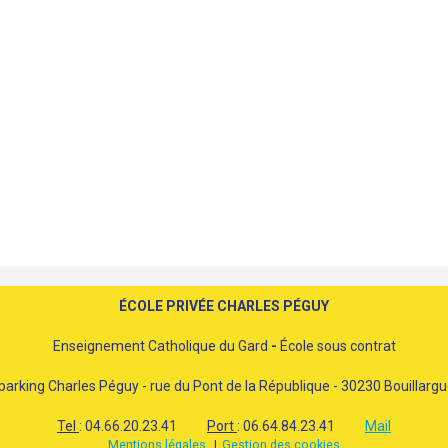
ÉCOLE PRIVÉE CHARLES PÉGUY
Enseignement Catholique du Gard
-
École sous contrat
parking Charles Péguy - rue du Pont de la République - 30230 Bouillarg
Tel
: 04.66.20.23.41
Port
: 06.64.84.23.41
Mail
Mentions légales
Gestion des cookies