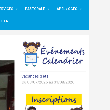
ERVICES
PASTORALE
APEL / OGEC
CTER
vacances d'été
Du 03/07/2026
au 31/08/2026