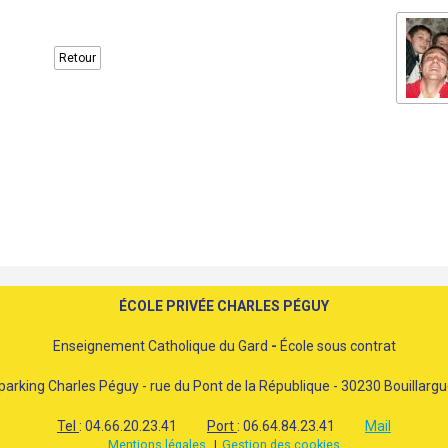
Retour
ÉCOLE PRIVÉE CHARLES PÉGUY
Enseignement Catholique du Gard
-
École sous contrat
parking Charles Péguy - rue du Pont de la République - 30230 Bouillarg
Tel
: 04.66.20.23.41
Port
: 06.64.84.23.41
Mail
Mentions légales
Gestion des cookies